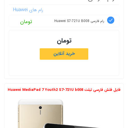
رام های Huawei
تومان
رام فارسی Huawei S7-721U B008
تومان
خرید آنلاین
فایل فلش فارسی تبلت Huawei MediaPad 7 Youth2 S7-721U b008