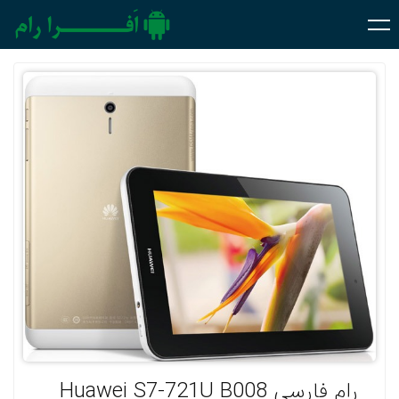
رام فارسی Huawei S7-721U B008