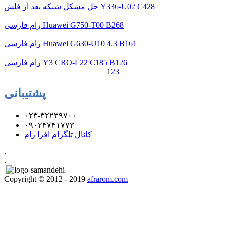
حل مشکل شبکه بعد از فلش Y336-U02 C428
رام فارسی Huawei G750-T00 B268
رام فارسی Huawei G630-U10 4.3 B161
رام فارسی Y3 CRO-L22 C185 B126
1
2
3
پشتیبانی
۰۲۳-۳۲۲۳۹۷۰۰
۰۹۰۲۴۷۴۱۷۷۳
کانال تلگرام افرا رام
.
.
Copyright © 2012 - 2019
afrarom.com