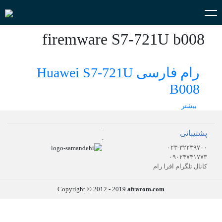
firemware S7-721U b008
رام فارسی Huawei S7-721U
B008
بیشتر
.
پشتیبانی
.
۰۲۳-۳۲۲۳۹۷۰۰
۰۹۰۲۴۷۴۱۷۷۳
کانال تلگرام افرا رام
Copyright © 2012 - 2019
afrarom.com