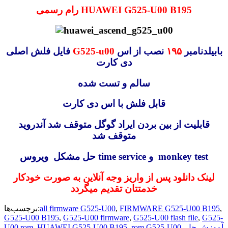
رام رسمی HUAWEI G525-U00 B195
بابیلدنامبر
۱۹۵
نصب از اس
G525-u00
فایل فلش اصلی
دی کارت
سالم و تست شده
قابل فلش با اس دی کارت
قابلیت از بین بردن ایراد گوگل متوقف شد آندروید
متوقف شد
حل مشکل ویروس time service و monkey test
لینک دانلود پس از واریز وجه آنلاین به صورت خودکار
خدمتتان تقدیم میگردد
,
FIRMWARE G525-U00 B195
,
all firmware G525-U00
برچسب‌ها:
G525-U00 B195
,
G525-U00 firmware
,
G525-U00 flash file
,
G525-
آموزش حل
,
rom G525-U00
,
HUAWEI G525-U00 B195
,
U00 rom