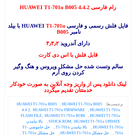
رام فارسی HUAWEI T1-701u B005 4.4.2
فایل فلش رسمی و فارسی HUAWEI
T1-701u
با بیلد
نامبر
B005
دارای آندروید
۴٫۴٫۲
قابل فلش با اس دی کارت
سالم وتست شده حل مشکل ویروس و هنگ وگیر
کردن روی آرم
لینک دانلود پس از واریز وجه آنلاین به صورت خودکار
خدمتتان تقدیم میگردد
برچسب‌ها:
HUAWEI T1-701u B005
,
HUAWEI T1-701u B005
4.4.2
,
HUAWEI T1-701u FIRMWARE
,
HUAWEI T1-701u
FLASH FILE
,
HUAWEI T1-701u ROM
,
HUAWEI T1-701u
HUAWEI T1-701u UPDATE
,
STOCK ROM
,
بالا نیامدن
HUAWEI T1-701u
,
بالا نیامدن T1-701u
,
حل خاموشی T1-
701u
,
حل مشکل HUAWEI T1-701u
,
حل مشکل T1-701u
,