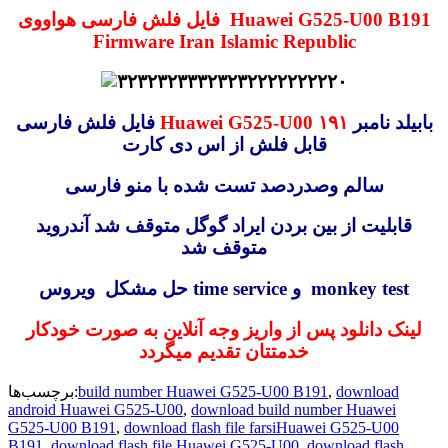
فایل فلش فارسی هواووی Huawei G525-U00 B191
Firmware Iran Islamic Republic
بابیلد نامبر
۱۹۱
Huawei G525-U00
فایل فلش فارسی
قابل فلش از اس دی کارت
سالم وصدردصد تست شده با منو فارسی
قابلیت از بین بردن ایراد گوگل متوقف شد آندروید
متوقف شد
حل مشکل ویروس time service و monkey test
لینک دانلود پس از واریز وجه آنلاین به صورت خودکار
خدمتتان تقدیم میگردد
download
,
build number Huawei G525-U00 B191
برچسب‌ها:
android Huawei G525-U00
,
download build number Huawei
G525-U00 B191
,
download flash file farsiHuawei G525-U00
B191
,
download flash file Huawei G525-U00
,
download flash