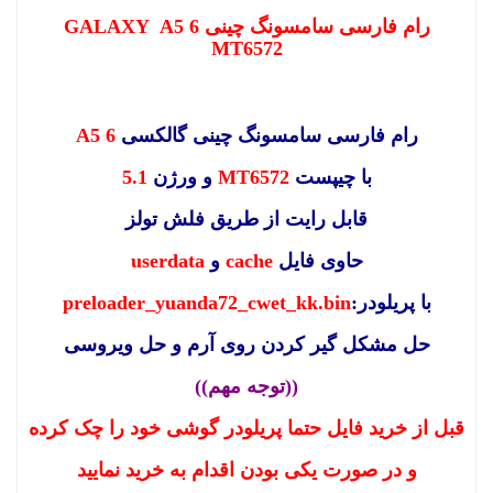
رام فارسی سامسونگ چینی GALAXY A5 6
MT6572
رام فارسی سامسونگ چینی گالکسی
A5 6
با چیپست
MT6572
و ورژن
5.1
قابل رایت از طریق فلش تولز
حاوی فایل
cache
و
userdata
با پریلودر:
preloader_yuanda72_cwet_kk.bin
حل مشکل گیر کردن روی آرم و حل ویروسی
((توجه مهم))
قبل از خرید فایل حتما پریلودر گوشی خود را چک کرده
و در صورت یکی بودن اقدام به خرید نمایید