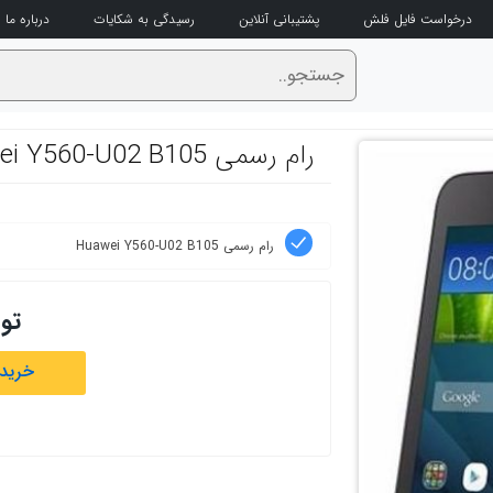
درخواست فایل فلش
پشتیبانی آنلاین
رسیدگی به شکایات
درباره ما
رام رسمی Huawei Y560-U02 B105
رام رسمی Huawei Y560-U02 B105
تو
خرید 