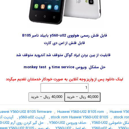
فایل فلش رسمی هواووی y560-u02 بابیلد نامبر B105
قابل فلش از اس دی کارت
قابلیت از بین بردن ایراد گوگل متوقف شد آندروید متوقف شد
حل مشکل ویروس time service و monkey test
لینک دانلود پس از واریز وجه آنلاین به صورت خودکار خدمتتان تقدیم میگردد
40,000 ریال – خرید
uawei Y560-U02 B105 firmware
,
Huawei Y560-U02 B105 rom
,
Huawei Y56
stock ro
,
stock rom Huawei Y560-U02 B105
,
آپدیت y560-u02
,
آپدیت آندروید
خاموشی Y560-U02
,
حذف ویروس Y560-U02
,
حل گیر کردن روی آرم Y560-U02
,
رام Y560-u02
,
رام اصلی Y560-U02
,
رام رسمی Huawei Y560-U02 B105