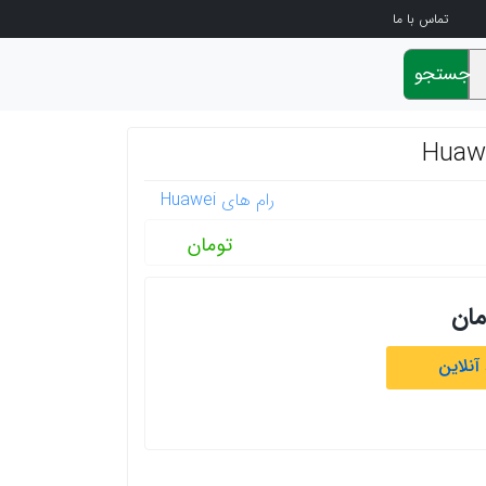
تماس با ما
جستجو
رام های Huawei
تومان
مان
آنلاین