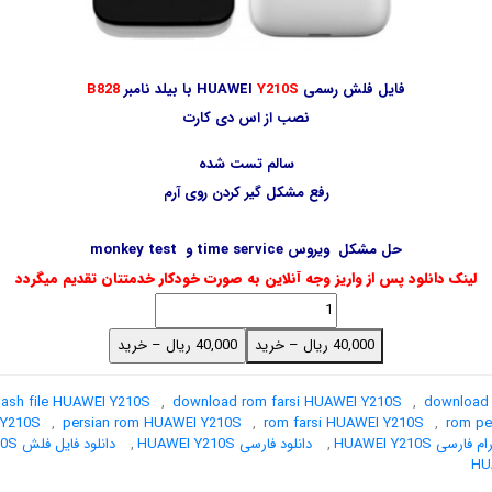
فایل فلش رسمی HUAWEI
Y210S
با بیلد نامبر
B828
نصب از اس دی کارت
سالم تست شده
رفع مشکل گیر کردن روی آرم
حل مشکل ویروس time service و monkey test
لینک دانلود پس از واریز وجه آنلاین به صورت خودکار خدمتتان تقدیم میگردد
40,000 ریال – خرید
lash file HUAWEI Y210S
,
download rom farsi HUAWEI Y210S
,
download
 Y210S
,
persian rom HUAWEI Y210S
,
rom farsi HUAWEI Y210S
,
rom pe
ارسی HUAWEI Y210S
,
دانلود فارسی HUAWEI Y210S
,
دانلود فایل فلش HUAWEI Y210S