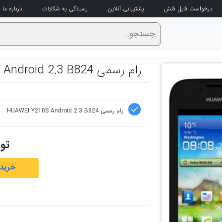
درخواست فایل فلش
پشتیبانی آنلاین
رسیدگی به شکایات
درباره ما
رام رسمی HUAWEI Y210S Android 2.3 B824
رام رسمی HUAWEI Y210S Android 2.3 B824
تو
خرید 