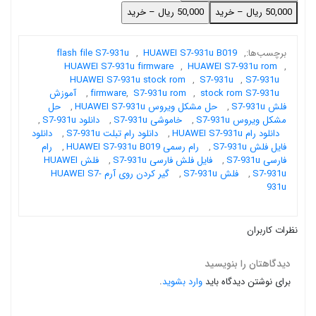
50,000 ریال – خرید
برچسب‌ها:
,
HUAWEI S7-931u B019
,
flash file S7-931u
HUAWEI S7-931u firmware
,
HUAWEI S7-931u rom
,
HUAWEI S7-931u stock rom
,
S7-931u
,
S7-931u
stock rom S7-931u
,
S7-931u rom
,
firmware
,
آموزش
فلش S7-931u
,
حل مشکل ویروس HUAWEI S7-931u
,
حل
مشکل ویروس S7-931u
,
خاموشی S7-931u
,
دانلود S7-931u
,
دانلود رام HUAWEI S7-931u
,
دانلود رام تبلت S7-931u
,
دانلود
فایل فلش S7-931u
,
رام رسمی HUAWEI S7-931u B019
,
رام
فارسی S7-931u
,
فایل فلش فارسی S7-931u
,
فلش HUAWEI
S7-931u
,
فلش S7-931u
,
گیر کردن روی آرم HUAWEI S7-
931u
نظرات کاربران
دیدگاهتان را بنویسید
برای نوشتن دیدگاه باید
وارد بشوید
.