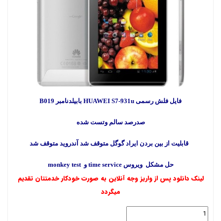
فایل فلش رسمی HUAWEI S7-931u بابیلدنامبر B019
صدرصد سالم وتست شده
قابلیت از بین بردن ایراد گوگل متوقف شد آندروید متوقف شد
حل مشکل ویروس time service و monkey test
لینک دانلود پس از واریز وجه آنلاین به صورت خودکار خدمتتان تقدیم
میگردد