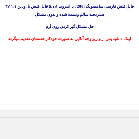
فایل فلش فارسی سامسونگ J200f با آندروید ۵٫۱٫۱ قابل فلش با اودین ۳٫۱۱٫۱
صدردصد سالم وتست شده و بدون مشکل
حل مشکل گیر کردن روی آرم
لینک دانلود پس از واریز وجه آنلاین به صورت خودکار خدمتتان تقدیم میگردد