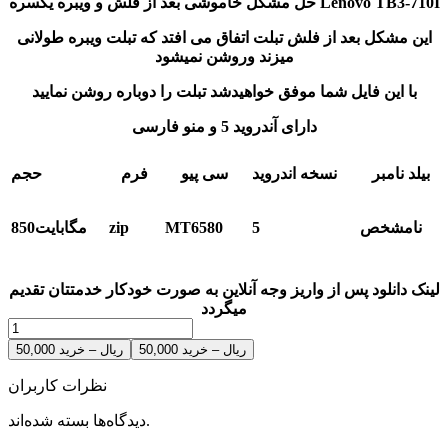
حل مشکل خاموشی بعد از فلش و ویبره یکسره Lenovo TB3-710I
این مشکل بعد از فلش تبلت اتفاق می افتد که تبلت ویبره طولانی
میزند وروشن نمیشود
با این فایل شما موفق خواهیدشد تبلت را دوباره روشن نمایید
دارای آندروید 5 و منو فارسی
بیلد نامبر
نسخه اندروید
سی پیو
فرم
حجم
5
MT6580
zip
850مگابایت
نامشخص
لینک دانلود پس از واریز وجه آنلاین به صورت خودکار خدمتتان تقدیم
میگردد
50,000 ریال – خرید
نظرات کاربران
دیدگاه‌ها بسته شده‌اند.