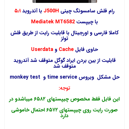
رام فلش سامسونگ چینی
J500H
با آندروید
۵٫۱
با چیپست
Mediatek MT6582
کاملا فارسی و اورجینال با قابلیت رایت از طریق فلش
تولز
حاوی فایل
Cache
و
Userdata
قابلیت از بین بردن ایراد گوگل متوقف شد آندروید
متوقف شد
حل مشکل ویروس time service و monkey test
توجه:
این فایل فقط مخصوص چیپستهای ۶۵۸۲ میباشدو در
صورت رایت روی چیپستهای ۶۵۷۲ احتمال خاموشی
دارد