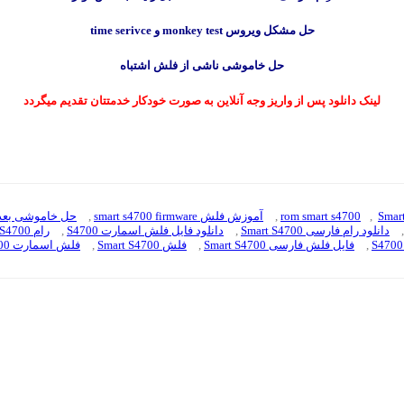
حل مشکل ویروس monkey test و time serivce
حل خاموشی ناشی از فلش اشتباه
لینک دانلود پس از واریز وجه آنلاین به صورت خودکار خدمتتان تقدیم میگردد
Smar
,
rom smart s4700
,
آموزش فلش smart s4700 firmware
,
حل خاموشی بعد از فلش 
,
دانلود رام فارسی Smart S4700
,
دانلود فایل فلش اسمارت S4700
,
رام S4700
,
فایل فلش فارسی Smart S4700
,
فلش Smart S4700
,
فلش اسمارت S4700