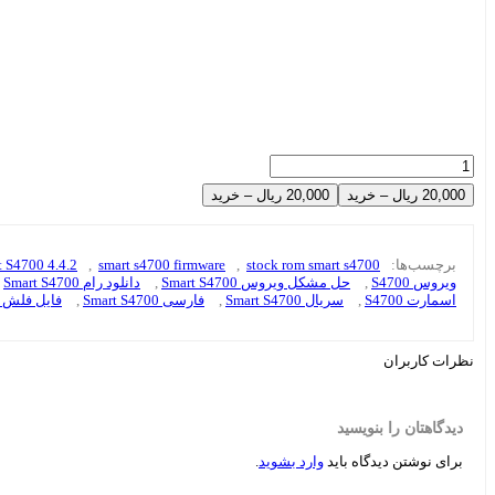
20,000 ریال – خرید
برچسب‌ها:
stock rom smart s4700
,
smart s4700 firmware
,
t S4700 4.4.2
ویروس S4700
,
حل مشکل ویروس Smart S4700
,
دانلود رام Smart S4700
اسمارت S4700
,
سریال Smart S4700
,
فارسی Smart S4700
,
فایل فلش S4700
نظرات کاربران
دیدگاهتان را بنویسید
برای نوشتن دیدگاه باید
وارد بشوید
.