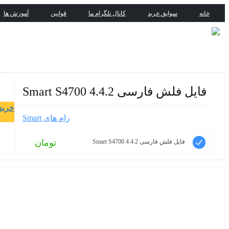
خانه
سوابق خرید
کانال تلگرام ما
قوانین
آموزش ها
فایل فلش فارسی Smart S4700 4.4.2
خرید 
رام های Smart
تومان
فایل فلش فارسی Smart S4700 4.4.2