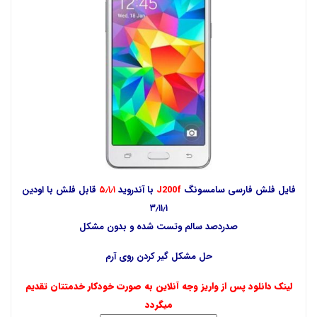
فایل فلش فارسی سامسونگ
J200f
با آندروید
۵٫۱٫۱
قابل فلش با اودین
۳٫۱۱٫۱
صدردصد سالم وتست شده و بدون مشکل
حل مشکل گیر کردن روی آرم
لینک دانلود پس از واریز وجه آنلاین به صورت خودکار خدمتتان تقدیم
میگردد