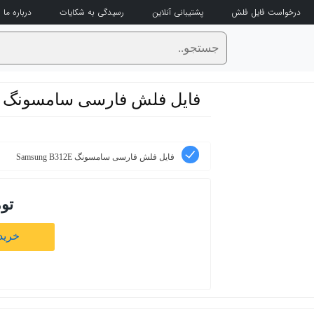
درخواست فایل فلش
پشتیبانی آنلاین
رسیدگی به شکایات
درباره ما
فایل فلش فارسی سامسونگ Samsung B312E
فایل فلش فارسی سامسونگ Samsung B312E
تو
خرید 