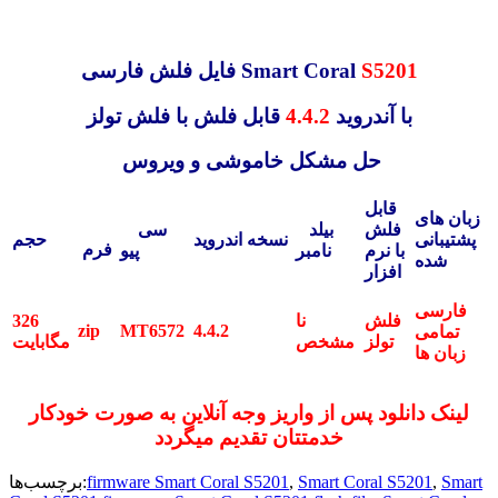
S5201
فایل فلش فارسی Smart Coral
با آندروید
4.4.2
قابل فلش با فلش تولز
حل مشکل خاموشی و ویروس
قابل
زبان های
فلش
بیلد
سی
پشتیبانی
نسخه اندروید
حجم
فرم
با نرم
نامبر
پیو
شده
افزار
فارسی
فلش
326
نا
zip
MT6572
4.4.2
تمامی
تولز
مگابایت
مشخص
زبان ها
لینک دانلود پس از واریز وجه آنلاین به صورت خودکار
خدمتتان تقدیم میگردد
Smart
,
Smart Coral S5201
,
firmware Smart Coral S5201
برچسب‌ها: