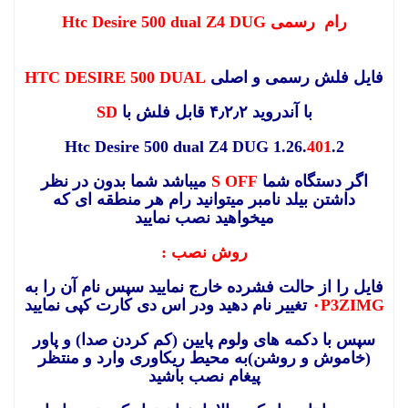
رام رسمی Htc Desire 500 dual Z4 DUG
فایل فلش رسمی و اصلی
HTC DESIRE 500 DUAL
با آندروید ۴٫۲٫۲ قابل فلش با
SD
Htc Desire 500 dual Z4 DUG 1.26.
401
.2
اگر دستگاه شما
S OFF
میباشد شما بدون در نظر
داشتن بیلد نامبر میتوانید رام هر منطقه ای که
میخواهید نصب نمایید
روش نصب :
فایل را از حالت فشرده خارج نمایید سپس نام آن را به
۰P3ZIMG
تغییر نام دهید ودر اس دی کارت کپی نمایید
سپس با دکمه های ولوم پایین (کم کردن صدا) و پاور
(خاموش و روشن)به محیط ریکاوری وارد و منتظر
پیغام نصب باشید