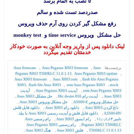
تا نصب به اتمام برسد
صدردصد تست شده و سالم
رفع مشکل گیر کردن روی آرم حذف ویروس
حل مشکل ویروس time service و monkey test
لینک دانلود پس از واریز وجه آنلاین به صورت خودکار
خدمتتان تقدیم میگردد
برچسب‌ها:
Asus
,
Asus Pegasus X003 firmware
,
Asus firmware
Pegasus X003 T500KLC 11.0.1.13
,
Asus Pegasus X003 update
,
Asus X003 firmware
,
Asus X003 rom
,
flash file Asus Pegasus
X003
,
flash file Asus X003
,
rom Asus Pegasus X003
,
stock
rom Asus Pegasus X003
,
آپدیت Asus Pegasus X003
,
آپدیت
Asus X003
,
آپدیت رام Htc desire 816
,
حل مشکل Asus X003
,
حل مشکل ویروس A5000-E
,
حل مشکل ویروس Asus X003
,
داغ کردن Asus X003
,
دانلود رام Asus X003
,
دانلود فایل فلش
A3500-HV
,
دانلود فایل فلش و آپدیت رسمی Asus X003 با بیلد
نامبر ۱۱٫۰٫۱٫۱۳
,
رام ایسوز Asus X003
,
رام رسمی Asus
Pegasus X003 T500KLC
,
رام رسمی Asus Pegasus X003
T500KLC 11.0.1.13
,
فلش Asus X003
,
هنگ Asus X003
,