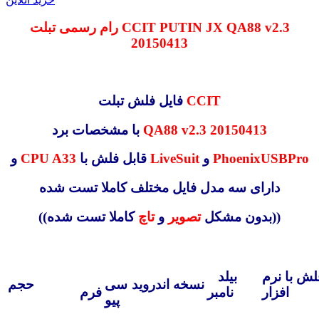
CCIT PUTIN JX QA88 v2.3
رام رسمی تبلت
20150413
CCIT
فایل فلش تبلت
QA88 v2.3 20150413
با مشخصات برد
PhoenixUSBPro
و
LiveSuit
قابل فلش با
CPU A33
و
دارای سه مدل فایل مختلف کاملا تست شده
کاملا تست شده))
((بدون مشکل
تصویر
و
تاچ
لش با نرم
بیلد
نسخه اندروید
سی
حجم
افزار
نامبر
فرم
پیو