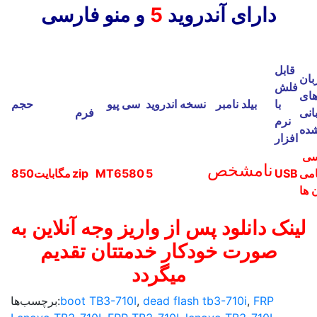
دارای آندروید
5
و منو فارسی
قابل
بان
فلش
ای
با
بیلد نامبر
نسخه اندروید
سی پیو
حجم
انی
فرم
نرم
ده
افزار
فارسی
نامشخص
امی
USB
5
MT6580
zip
850مگابایت
 ها
لینک دانلود پس از واریز وجه آنلاین به
صورت خودکار خدمتتان تقدیم
میگردد
FRP
,
dead flash tb3-710i
,
boot TB3-710I
برچسب‌ها: