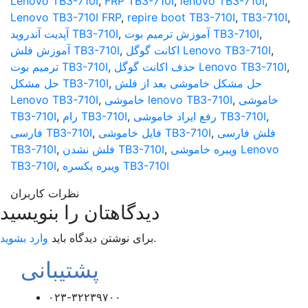
Lenovo TB3-710I
,
FRP TB3-710I
,
lenovo TB3-710I
,
Lenovo TB3-710I FRP
,
repire boot TB3-710I
,
TB3-710I
,
,
آموزش ترمیم بوت TB3-710I
,
آپدیت آندروید TB3-710I
,
اکانت گوگل Lenovo TB3-710I
,
آموزش فلش TB3-710I
,
حذف اکانت گوگل Lenovo TB3-710I
,
ترمیم بوت TB3-710I
حل مشکل خاموشی بعد از فلش
,
حل مشکل TB3-710I
خاموشی
,
خاموشی lenovo TB3-710I
,
Lenovo TB3-710I
,
رفع ایراد خاموشی TB3-710I
,
رام TB3-710I
,
TB3-710I
فلش فارسی
,
فایل خاموشی TB3-710I
,
فارسی TB3-710I
ویبره خاموشی Lenovo
,
فلش نشدن TB3-710I
,
TB3-710I
ویبره یکسره TB3-710I
,
TB3-710I
نظرات کاربران
دیدگاهتان را بنویسید
.
برای نوشتن دیدگاه باید
وارد بشوید
پشتیبانی
۰۲۳-۳۲۲۳۹۷۰۰