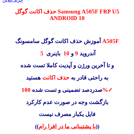
حذف اکانت گوگل Samsung A505F FRP U5
ANDROID 10
A505F
آموزش حذف اکانت گوگل سامسونگ
آندروید
9
و
10
باینری
5
و تا آخرین ورژن و آپدیت کاملا تست شده
به راحتی قادر به
حذف اکانت
هستید
✓
100%
صدردصد تضمینی و تست شده
بازگشت وجه در صورت عدم کارکرد
فایل یکبار مصرف نیست
))
با پشتیبانی ما در افرا رام
((