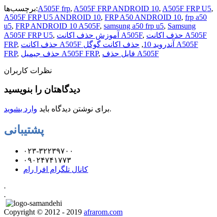
,
A505F FRP U5
,
A505F FRP ANDROID 10
,
A505F frp
برچسب‌ها:
A505F FRP U5 ANDROID 10
,
FRP A50 ANDROID 10
,
frp a50
u5
,
FRP ANDROID 10 A505F
,
samsung a50 frp u5
,
Samsung
حذف اکانت A505F
,
آموزش حذف اکانت A505F
,
A505F FRP U5
حذف اکانت A505F آندروید 10
,
حذف اکانت گوگل A505F
,
FRP
فایل حذف A505F
,
حذف جیمیل A505F FRP
,
FRP
نظرات کاربران
دیدگاهتان را بنویسید
.
برای نوشتن دیدگاه باید
وارد بشوید
پشتیبانی
۰۲۳-۳۲۲۳۹۷۰۰
۰۹۰۲۴۷۴۱۷۷۳
کانال تلگرام افرا رام
.
.
Copyright © 2012 - 2019
afrarom.com