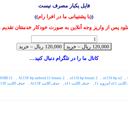
فایل یکبار مصرف نیست
((
با پشتیبانی ما در افرا رام
))
نلود پس از واریز وجه آنلاین به صورت خودکار خدمتتان تقدیم 
120,000 ریال – خرید
کانال ما را در تلگرام دنبال کنید…
ROID 11
,
A115F frp anfroid 11 binary 2
,
a115f frp binary 2
,
a115f frp u2
,
آندروید 11
,
حذف اکانت a11
,
حذف اکانت A115F
,
حذف اکانت A115F آندروید 11