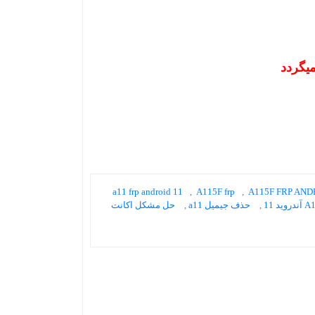
میگردد
a11 frp android 11
,
A115F frp
,
A115F FRP AND
,
حذف جیمیل a11
,
حل مشکل اکانت