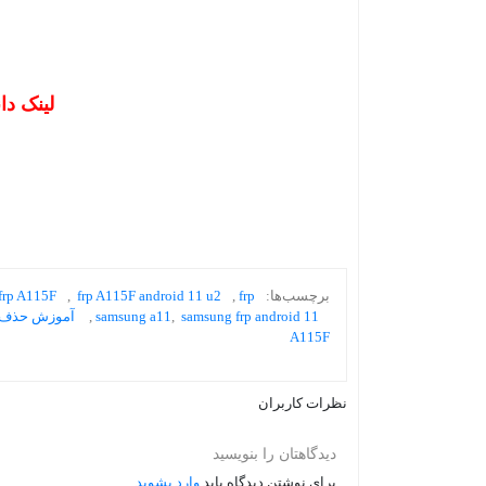
لینک دا
برچسب‌ها:
frp
,
frp A115F android 11 u2
,
frp A115F
samsung frp android 11
,
samsung a11
,
آموزش حذف اکانت a11 
A115F
نظرات کاربران
دیدگاهتان را بنویسید
برای نوشتن دیدگاه باید
وارد بشوید
.