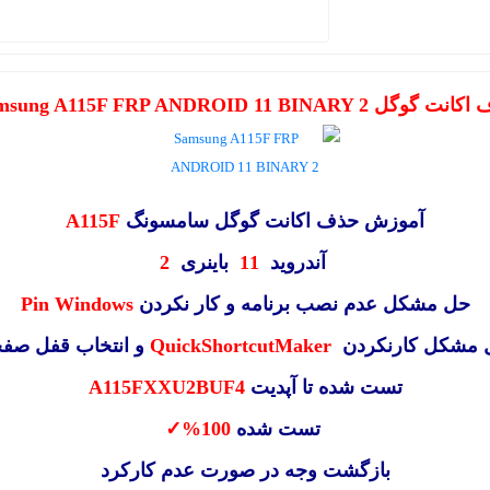
گوگل Samsung A115F FRP ANDROID 11 BINARY 2
آموزش حذف اکانت گوگل سامسونگ
A115F
آندروید
11
باینری
2
حل مشکل عدم نصب برنامه و کار نکردن
Pin Windows
 مشکل کارنکردن
QuickShortcutMaker
و انتخاب قفل صف
تست شده تا آپدیت
A115FXXU2BUF4
تست شده
100%
✓
بازگشت وجه در صورت عدم کارکرد