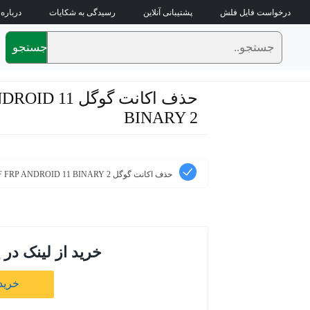
درخواست فایل فلش
پشتیبانی آنلاین
رسیدگی به شکایات
درباره 
جستجو
حذف اکانت گوگل
BINARY 2
حذف اکانت گوگل Samsung A115F FRP ANDROID 11 BINARY 2
خرید از لینک در 
خرید 