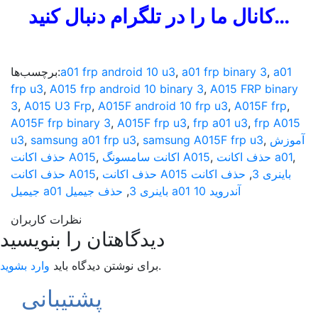
کانال ما را در تلگرام دنبال کنید…
a01
,
a01 frp binary 3
,
a01 frp android 10 u3
برچسب‌ها:
frp u3
,
A015 frp android 10 binary 3
,
A015 FRP binary
3
,
A015 U3 Frp
,
A015F android 10 frp u3
,
A015F frp
,
A015F frp binary 3
,
A015F frp u3
,
frp a01 u3
,
frp A015
آموزش
,
samsung A015F frp u3
,
samsung a01 frp u3
,
u3
,
حذف اکانت a01
,
اکانت سامسونگ A015
,
حذف اکانت A015
حذف اکانت A015 باینری 3
,
حذف اکانت
,
حذف اکانت A015
حذف جیمیل a01 آندروید 10
جیمیل a01 باینری 3
,
نظرات کاربران
دیدگاهتان را بنویسید
.
برای نوشتن دیدگاه باید
وارد بشوید
پشتیبانی