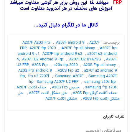
FRP
میباشد لذا این روش برای هر گوشی متفاوت میباشد
آموزش های مختلف در هر آندروید متفاوت است
کانال ما در تلگرام دنبال کنید…
برچسب‌ها:
A207F
,
A207F android 9
,
A207F A20S Frp
FRP
,
A207F frp 2020
,
A207F frp all binary
,
A207F frp
android 9 u1
,
A207F frp android 9 u2
,
a207f u2 android
9
,
A207F U2 Android 9 Frp
,
A207F U2 BYAPSS
,
A207F
U2 FRP
,
A20S Frp
,
a20s frp 2020
,
A20S Frp all binary
,
A20S Frp android 9
,
A20S Frp u2
,
a270f u2 android 9
frp
,
frp u2 7207f
,
Samsung A207F
,
Samsung A207F
frp
,
Samsung A207F U2 FRP
,
samsung a20s frp
,
samsung frp a20s
,
جیمیل A20S Frp
,
حذف اکانت A207F
,
حذف اکانت گوگل A20S Frp
,
حل مشکل اکانت A207F
,
حل
مشکل اکانت A20S Frp
,
مشکل اکانت A207F
نظرات کاربران
دیدگاهتان را بنویسید