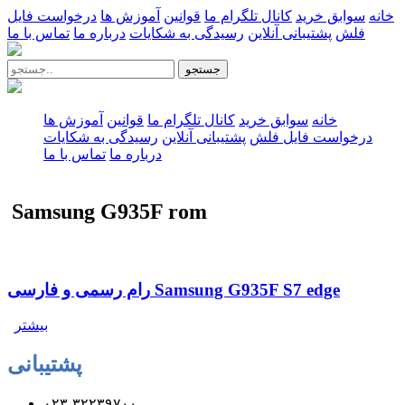
خانه
سوابق خرید
کانال تلگرام ما
قوانین
آموزش ها
درخواست فایل
فلش
پشتیبانی آنلاین
رسیدگی به شکایات
درباره ما
تماس با ما
جستجو
خانه
سوابق خرید
کانال تلگرام ما
قوانین
آموزش ها
درخواست فایل فلش
پشتیبانی آنلاین
رسیدگی به شکایات
درباره ما
تماس با ما
Samsung G935F rom
رام رسمی و فارسی Samsung G935F S7 edge
بیشتر
پشتیبانی
۰۲۳-۳۲۲۳۹۷۰۰