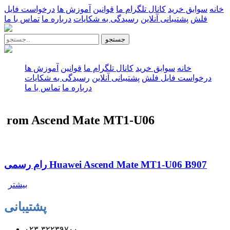
خانه
سوابق خرید
کانال تلگرام ما
قوانین
آموزش ها
درخواست فایل
فلش
پشتیبانی آنلاین
رسیدگی به شکایات
درباره ما
تماس با ما
جستجو
خانه
سوابق خرید
کانال تلگرام ما
قوانین
آموزش ها
درخواست فایل فلش
پشتیبانی آنلاین
رسیدگی به شکایات
درباره ما
تماس با ما
rom Ascend Mate MT1-U06
رام رسمی Huawei Ascend Mate MT1-U06 B907
بیشتر
پشتیبانی
۰۲۳-۳۲۲۳۹۷۰۰