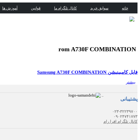
خانه
سوابق خرید
کانال تلگرام ما
قوانین
آموزش ها
rom A730F COMBINATION
فایل کامبینیشن Samsung A730F COMBINATION
بیشتر
.
.
پشتیبانی
۰۲۳-۳۲۲۳۹۷۰۰
۰۹۰۲۴۷۴۱۷۷۳
کانال تلگرام افرا رام