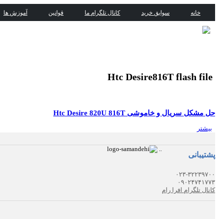
خانه
سوابق خرید
کانال تلگرام ما
قوانین
آموزش ها
Htc Desire816T flash file
حل مشکل سریال و خاموشی Htc Desire 820U 816T
بیشتر
.
.
پشتیبانی
۰۲۳-۳۲۲۳۹۷۰۰
۰۹۰۲۴۷۴۱۷۷۳
کانال تلگرام افرا رام