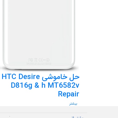
حل خاموشی HTC Desire
D816g & h MT6582v
Repair
بیشتر
.