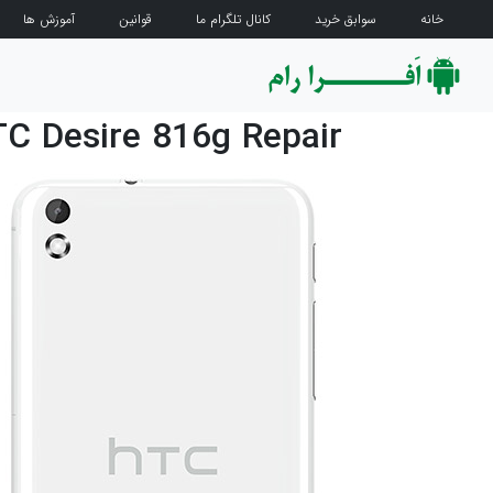
خانه
سوابق خرید
کانال تلگرام ما
قوانین
آموزش ها
C Desire 816g Repair