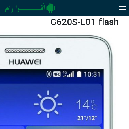
G620S-L01 flash