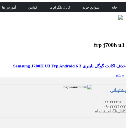
خانه
سوابق خرید
کانال تلگرام ما
قوانین
آموزش ها
frp j700h u3
حذف اکانت گوگل باینری 3 Samsung J700H U3 Frp Android 6
بیشتر
.
.
پشتیبانی
۰۲۳-۳۲۲۳۹۷۰۰
۰۹۰۲۴۷۴۱۷۷۳
کانال تلگرام افرا رام