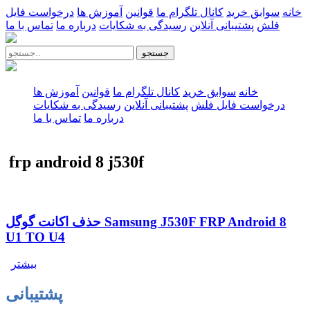
خانه
سوابق خرید
کانال تلگرام ما
قوانین
آموزش ها
درخواست فایل
فلش
پشتیبانی آنلاین
رسیدگی به شکایات
درباره ما
تماس با ما
جستجو
خانه
سوابق خرید
کانال تلگرام ما
قوانین
آموزش ها
درخواست فایل فلش
پشتیبانی آنلاین
رسیدگی به شکایات
درباره ما
تماس با ما
frp android 8 j530f
حذف اکانت گوگل Samsung J530F FRP Android 8
U1 TO U4
بیشتر
پشتیبانی