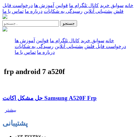
خانه
سوابق خرید
کانال تلگرام ما
قوانین
آموزش ها
درخواست فایل
فلش
پشتیبانی آنلاین
رسیدگی به شکایات
درباره ما
تماس با ما
جستجو
خانه
سوابق خرید
کانال تلگرام ما
قوانین
آموزش ها
درخواست فایل فلش
پشتیبانی آنلاین
رسیدگی به شکایات
درباره ما
تماس با ما
frp android 7 a520f
حل مشکل اکانت Samsung A520F Frp
بیشتر
پشتیبانی
۰۲۳-۳۲۲۳۹۷۰۰