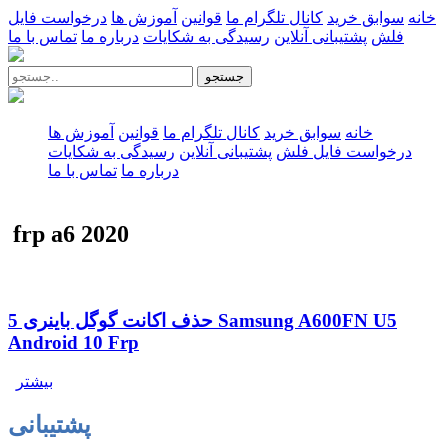
خانه
سوابق خرید
کانال تلگرام ما
قوانین
آموزش ها
درخواست فایل
فلش
پشتیبانی آنلاین
رسیدگی به شکایات
درباره ما
تماس با ما
جستجو
خانه
سوابق خرید
کانال تلگرام ما
قوانین
آموزش ها
درخواست فایل فلش
پشتیبانی آنلاین
رسیدگی به شکایات
درباره ما
تماس با ما
frp a6 2020
حذف اکانت گوگل باینری 5 Samsung A600FN U5
Android 10 Frp
بیشتر
پشتیبانی