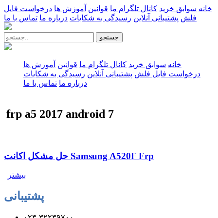
خانه
سوابق خرید
کانال تلگرام ما
قوانین
آموزش ها
درخواست فایل
فلش
پشتیبانی آنلاین
رسیدگی به شکایات
درباره ما
تماس با ما
جستجو
خانه
سوابق خرید
کانال تلگرام ما
قوانین
آموزش ها
درخواست فایل فلش
پشتیبانی آنلاین
رسیدگی به شکایات
درباره ما
تماس با ما
frp a5 2017 android 7
حل مشکل اکانت Samsung A520F Frp
بیشتر
پشتیبانی
۰۲۳-۳۲۲۳۹۷۰۰