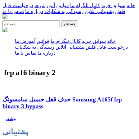
خانه
سوابق خرید
کانال تلگرام ما
قوانین
آموزش ها
درخواست فایل
فلش
پشتیبانی آنلاین
رسیدگی به شکایات
درباره ما
تماس با ما
جستجو
خانه
سوابق خرید
کانال تلگرام ما
قوانین
آموزش ها
درخواست فایل فلش
پشتیبانی آنلاین
رسیدگی به شکایات
درباره ما
تماس با ما
frp a16 binary 2
حذف قفل جیمیل سامسونگ Samsung A165f frp
binary 3 bypass
بیشتر
پشتیبانی