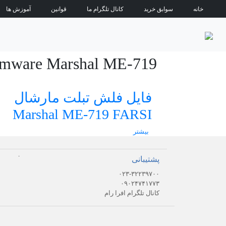
خانه
سوابق خرید
کانال تلگرام ما
قوانین
آموزش ها
emware Marshal ME-719
فایل فلش تبلت مارشال
Marshal ME-719 FARSI
بیشتر
.
پشتیبانی
۰۲۳-۳۲۲۳۹۷۰۰
۰۹۰۲۴۷۴۱۷۷۳
کانال تلگرام افرا رام