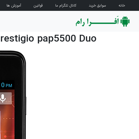
خانه
سوابق خرید
کانال تلگرام ما
قوانین
آموزش ها
 Prestigio pap5500 Duo