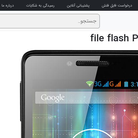
درخواست فایل فلش
پشتیبانی آنلاین
رسیدگی به شکایات
درباره ما
file flash