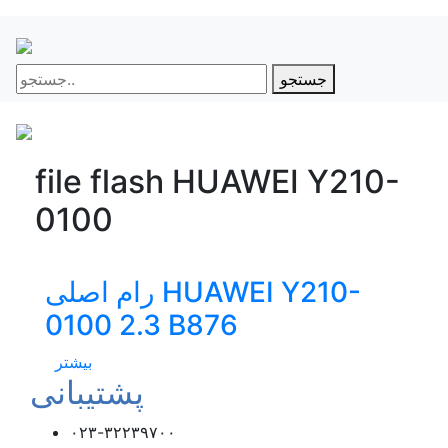
جستجو
file flash HUAWEI Y210-
0100
رام اصلی HUAWEI Y210-
0100 2.3 B876
بیشتر
پشتیبانی
۰۲۳-۳۲۲۳۹۷۰۰