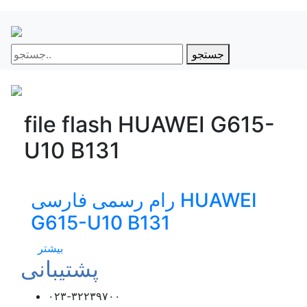
جستجو
file flash HUAWEI G615-
U10 B131
رام رسمی فارسی HUAWEI
G615-U10 B131
بیشتر
پشتیبانی
۰۲۳-۳۲۲۳۹۷۰۰