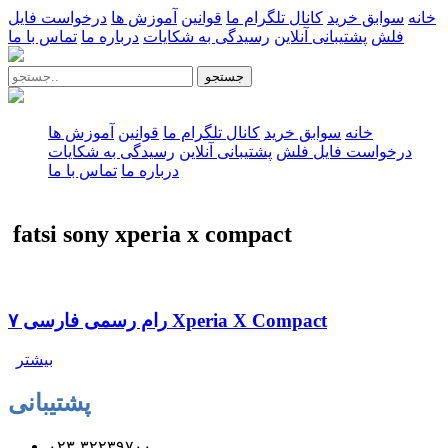
خانه
سوابق خرید
کانال تلگرام ما
قوانین
آموزش ها
درخواست فایل
فلش
پشتیبانی آنلاین
رسیدگی به شکایات
درباره ما
تماس با ما
جستجو
خانه
سوابق خرید
کانال تلگرام ما
قوانین
آموزش ها
درخواست فایل فلش
پشتیبانی آنلاین
رسیدگی به شکایات
درباره ما
تماس با ما
fatsi sony xperia x compact
رام رسمی فارسی ۷ Xperia X Compact
بیشتر
پشتیبانی
۰۲۳-۳۲۲۳۹۷۰۰