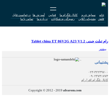
خانه
سوابق خرید
کانال تلگرام ما
قوانین
آموزش ها
درخواست فایل
فلش
پشتیبانی آنلاین
رسیدگی به شکایات
درباره ما
تماس با ما
ET 86V2G A23 V1.2
رام تبلت چینی Tablet china ET 86V2G A23 V1.2
بیشتر
.
.
پشتیبانی
۰۲۳-۳۲۲۳۹۷۰۰
۰۹۰۲۴۷۴۱۷۷۳
کانال تلگرام افرا رام
Copyright © 2012 - 2019
afrarom.com