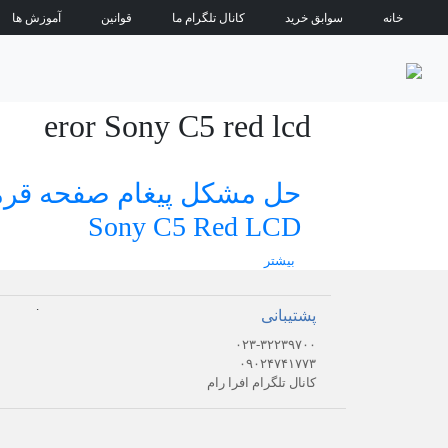
خانه
سوابق خرید
کانال تلگرام ما
قوانین
آموزش ها
eror Sony C5 red lcd
حل مشکل پیغام صفحه قرم
Sony C5 Red LCD
بیشتر
.
پشتیبانی
۰۲۳-۳۲۲۳۹۷۰۰
۰۹۰۲۴۷۴۱۷۷۳
کانال تلگرام افرا رام