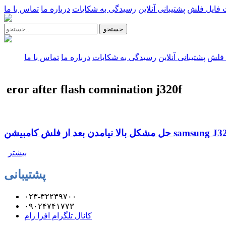
 فایل فلش
پشتیبانی آنلاین
رسیدگی به شکایات
درباره ما
تماس با ما
جستجو
 فلش
پشتیبانی آنلاین
رسیدگی به شکایات
درباره ما
تماس با ما
eror after flash comnination j320f
لا نیامدن بعد از فلش کامبیشن samsung J320F
بیشتر
پشتیبانی
۰۲۳-۳۲۲۳۹۷۰۰
۰۹۰۲۴۷۴۱۷۷۳
کانال تلگرام افرا رام