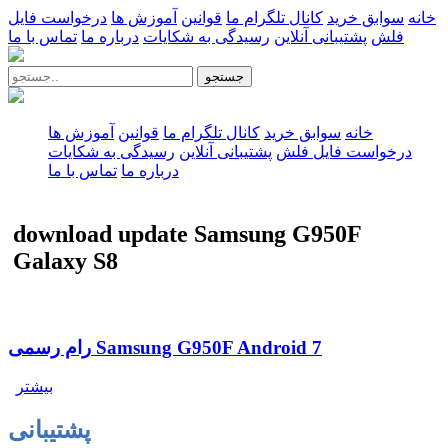
خانه
سوابق خرید
کانال تلگرام ما
قوانین
آموزش ها
درخواست فایل
فلش
پشتیبانی آنلاین
رسیدگی به شکایات
درباره ما
تماس با ما
جستجو
خانه
سوابق خرید
کانال تلگرام ما
قوانین
آموزش ها
درخواست فایل فلش
پشتیبانی آنلاین
رسیدگی به شکایات
درباره ما
تماس با ما
download update Samsung G950F
Galaxy S8
رام رسمی Samsung G950F Android 7
بیشتر
پشتیبانی