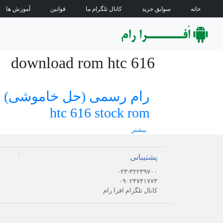
خانه
سوابق خرید
کانال تلگرام ما
قوانین
آموزش ها
download rom htc 616
رام رسمی (حل خاموشی)
htc 616 stock rom
بیشتر
.
پشتیبانی
۰۲۳-۳۲۲۳۹۷۰۰
۰۹۰۲۴۷۴۱۷۷۳
کانال تلگرام افرا رام