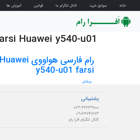
خانه
سوابق خرید
کانال تلگرام ما
قوانین
آموزش ها
arsi Huawei y540-u01
رام فارسی هواووی Huawei
y540-u01 farsi
بیشتر
.
پشتیبانی
۰۲۳-۳۲۲۳۹۷۰۰
۰۹۰۲۴۷۴۱۷۷۳
کانال تلگرام افرا رام