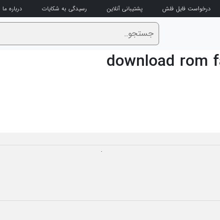
درخواست فایل فلش
پشتیبانی آنلاین
رسیدگی به شکایات
درباره ما
download rom f
.