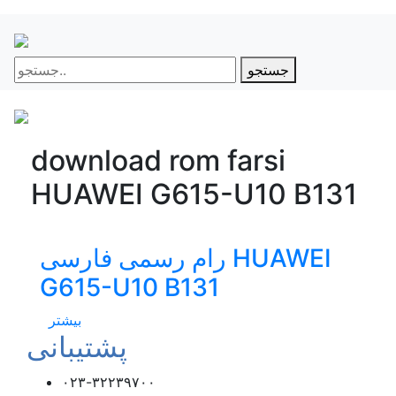
جستجو
download rom farsi
HUAWEI G615-U10 B131
رام رسمی فارسی HUAWEI
G615-U10 B131
بیشتر
پشتیبانی
۰۲۳-۳۲۲۳۹۷۰۰