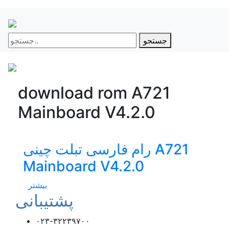
جستجو
download rom A721
Mainboard V4.2.0
رام فارسی تبلت چینی A721
Mainboard V4.2.0
بیشتر
پشتیبانی
۰۲۳-۳۲۲۳۹۷۰۰